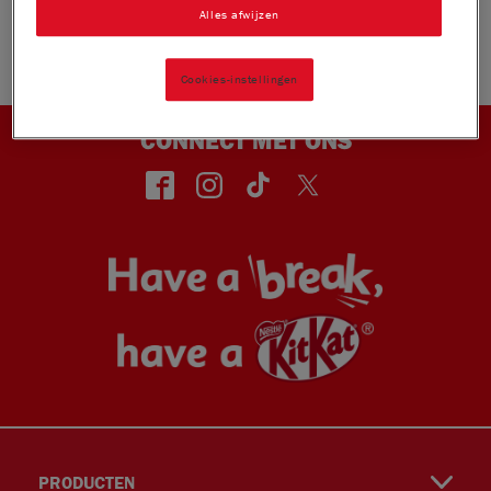
Alles afwijzen
Helaas is de actieperiode verlopen en is het niet meer
mogelijk om deel te nemen.
Cookies-instellingen
CONNECT MET ONS
face
insta
TikT
Twitt
PRODUCTEN