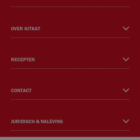
book
gra
ok
er
OVER KITKAT
RECEPTEN
m
CONTACT
JURIDISCH & NALEVING