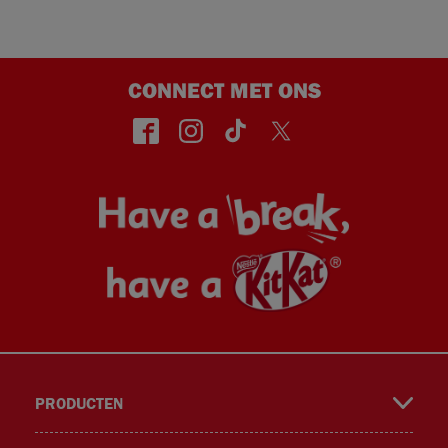
CONNECT MET ONS
face
insta
TikT
Twitt
PRODUCTEN
book
gra
ok
er