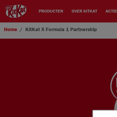
PRODUCTEN
OVER KITKAT
ACTI
Overslaan en naar de inhoud gaan
Home
KitKat X Formula 1
Partnership​