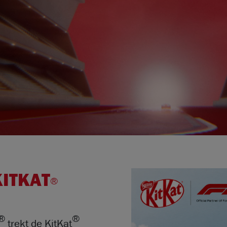
KITKAT
®
®
®
trekt de KitKat