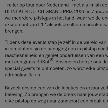
Trailer op tour door Nederland - met als finish
HEINEKEN DUTCH GRAND PRIX 2026 in Zandvoo
we meerdere pitstops in het land, waar we de en
®
excitement van F1
alsook de ultieme break-erva
brengen. ​
Tijdens deze events stap je zelf in de wereld van r
in simulators, ga de uitdaging aan in pitstop cha
reactiesnelheid en geniet ondertussen van een 
®
met een gratis KitKat
. Bovendien heb je ook d
special guests te ontmoeten, zo wordt elke pits
adrenaline & fun.
Bezoek ons op een van de locaties en ervaar zel
beleving. Zo brengen we de break naar jouw sta
elke pitstop op weg naar Zandvoort een break die