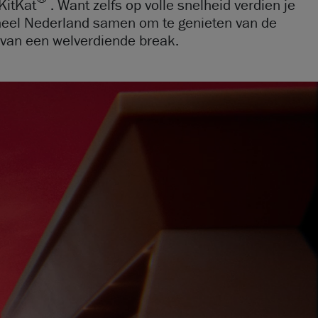
KitKat
. Want zelfs op volle snelheid verdien je
heel Nederland samen om te genieten van de
van een welverdiende break. ​