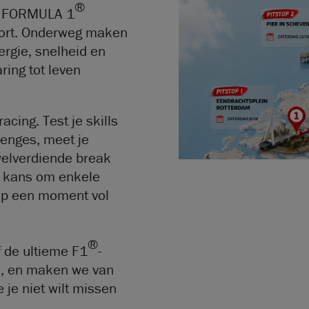
®
 de FORMULA 1
rt. Onderweg maken
ergie, snelheid en
ring tot leven
acing. Test je skills
llenges, meet je
welverdiende break
e kans om enkele
top een moment vol
®
f de ultieme F1
-
d, en maken we van
 je niet wilt missen