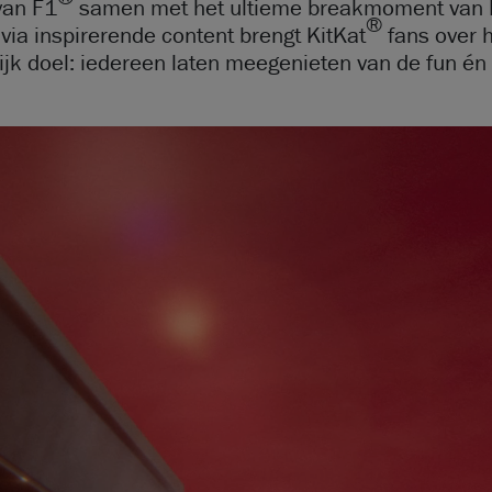
van F1
samen met het ultieme breakmoment van 
®
en via inspirerende content brengt KitKat
fans over 
ijk doel: iedereen laten meegenieten van de fun én 