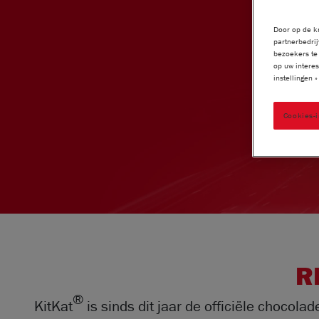
Door op de kn
partnerbedrij
bezoekers te 
op uw interes
instellingen 
Cookies-i
R
®
KitKat
is sinds dit jaar de officiële chocol