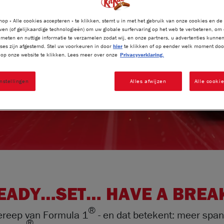
op « Alle cookies accepteren » te klikken, stemt u in met het gebruik van onze cookies en de
ven (of gelijkaardige technologieën) om uw globale surfervaring op het web te verbeteren, om
meten en nuttige informatie te verzamelen zodat wij, en onze partners, u advertenties kunne
ses zijn afgestemd. Stel uw voorkeuren in door
hier
te klikken of op eender welk moment door
» op onze website te klikken. Lees meer over onze
Privacyverklaring.
nstellingen
Alles afwijzen
Alle cooki
EADY…SET… HAVE A BREAK!
®
adereep van Formula 1
- en dat betekent: meer span
®