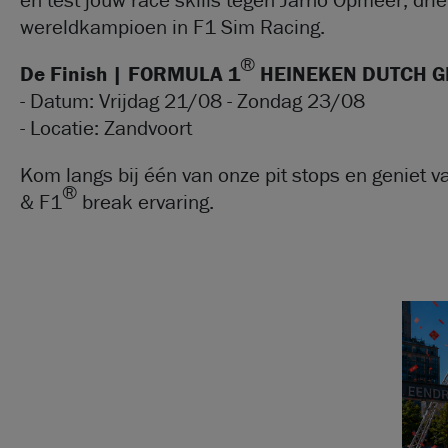
en test jouw race skills tegen Jarno Opmeer, dri
wereldkampioen in F1 Sim Racing.
®
De Finish | FORMULA 1
HEINEKEN DUTCH G
- Datum: Vrijdag 21/08 - Zondag 23/08
- Locatie: Zandvoort
Kom langs bij één van onze pit stops en geniet v
®
& F1
break ervaring.