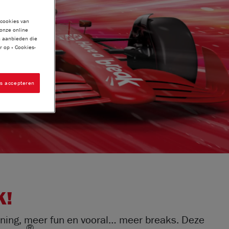
 cookies van
 onze online
n aanbieden die
 op « Cookies-
es accepteren
 ​
ning, meer fun en vooral… meer breaks.​ Deze
®