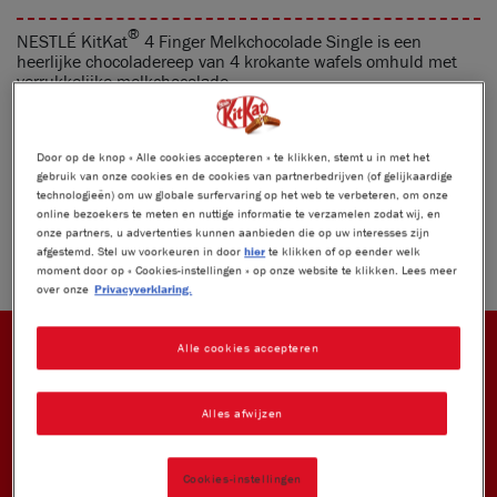
®
NESTLÉ KitKat
4 Finger Melkchocolade Single is een
heerlijke chocoladereep van 4 krokante wafels omhuld met
verrukkelijke melkchocolade.
DEEL DEZE BREAK
Door op de knop « Alle cookies accepteren » te klikken, stemt u in met het
gebruik van onze cookies en de cookies van partnerbedrijven (of gelijkaardige
technologieën) om uw globale surfervaring op het web te verbeteren, om onze
Product weight:
41.5 g
online bezoekers te meten en nuttige informatie te verzamelen zodat wij, en
onze partners, u advertenties kunnen aanbieden die op uw interesses zijn
afgestemd. Stel uw voorkeuren in door
hier
te klikken of op eender welk
moment door op « Cookies-instellingen » op onze website te klikken. Lees meer
over onze
Privacyverklaring.
Alle cookies accepteren
®
KITKAT
UNIEKE SMAAK EN TECHNOLOGIE
Alles afwijzen
Cookies-instellingen