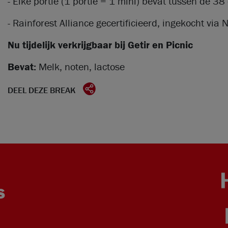
- Elke portie (1 portie = 1 mini) bevat tussen de 38
- Rainforest Alliance gecertificieerd, ingekocht via
Nu tijdelijk verkrijgbaar bij Getir en Picnic
Bevat:
Melk, noten, lactose
DEEL DEZE BREAK
S