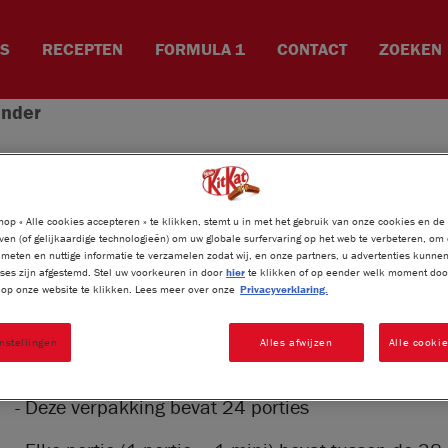
ES
RECEPTEN
FORMULA 1
CONTACT
ZOEKEN
ender
KITKAT
ADVENTSKALEND
®
op « Alle cookies accepteren » te klikken, stemt u in met het gebruik van onze cookies en de
ven (of gelijkaardige technologieën) om uw globale surfervaring op het web te verbeteren, om
meten en nuttige informatie te verzamelen zodat wij, en onze partners, u advertenties kunne
NESTLÉ KITKAT Chocolade Adventskalender bestaat
ses zijn afgestemd. Stel uw voorkeuren in door
hier
te klikken of op eender welk moment door
» op onze website te klikken. Lees meer over onze
Privacyverklaring.
figuren gemaakt van melk chocolade met een romig
krokante granen- en wafelstukjes. Have a break, ha
nstellingen
Alles afwijzen
Alle cooki
- Ideaal voor een verrassende break.
- Deze verpakking bevat 24 porties