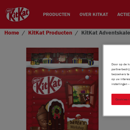
PRODUCTEN
OVER KITKAT
ACTI
Overslaan en naar de inhoud gaan
Home
KitKat
Producten
KitKat
Adventskal
Door op de kn
partnerbedrij
bezoekers te 
op uw interes
instellingen 
Cookies-i