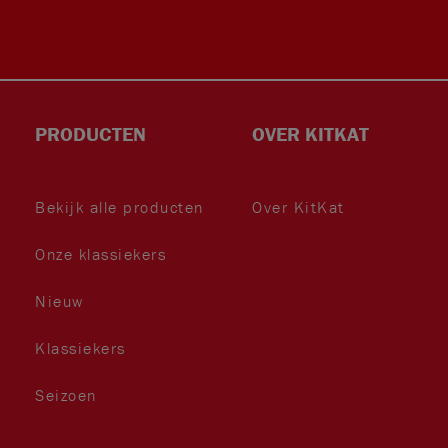
face
insta
TikT
Twitt
PRODUCTEN
OVER KITKAT
Bekijk alle producten
Over KitKat
Onze klassiekers
book
gra
ok
er
Nieuw
Klassiekers
Seizoen