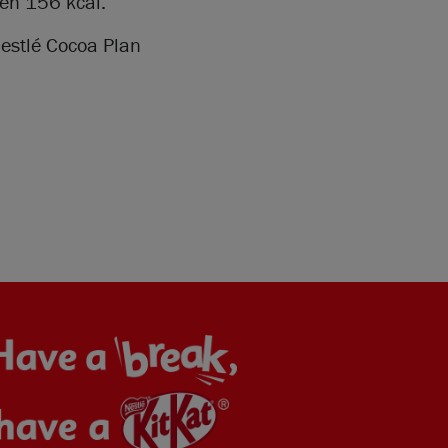
 en 156 kcal.
 Nestlé Cocoa Plan