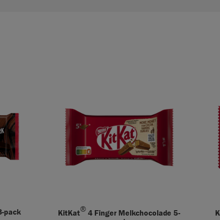
®
3-pack
KitKat
4 Finger Melkchocolade 5-
K