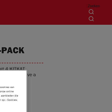
Zoeken
-PACK
it 4 KITKAT
wit jasje. Have a
 cookies van
 onze online
n aanbieden die
 op « Cookies-