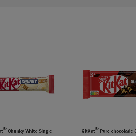
®
®
at
Chunky White Single
KitKat
Pure chocolade 