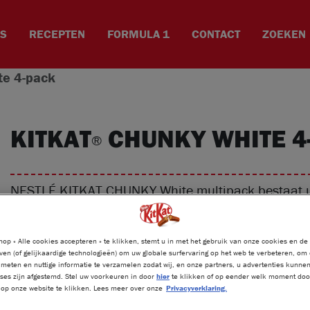
ES
RECEPTEN
FORMULA 1
CONTACT
ZOEKEN
e 4-pack
KITKAT
CHUNKY WHITE 4
®
NESTLÉ KITKAT CHUNKY White multipack bestaat u
CHUNKY repen gemaakt van krokante wafel, in een 
®
break, have a KitKat
.
op « Alle cookies accepteren » te klikken, stemt u in met het gebruik van onze cookies en de
DEEL DEZE BREAK
ven (of gelijkaardige technologieën) om uw globale surfervaring op het web te verbeteren, om
meten en nuttige informatie te verzamelen zodat wij, en onze partners, u advertenties kunne
ses zijn afgestemd. Stel uw voorkeuren in door
hier
te klikken of op eender welk moment door
» op onze website te klikken. Lees meer over onze
Privacyverklaring.
Product weight:
4 x 40 g