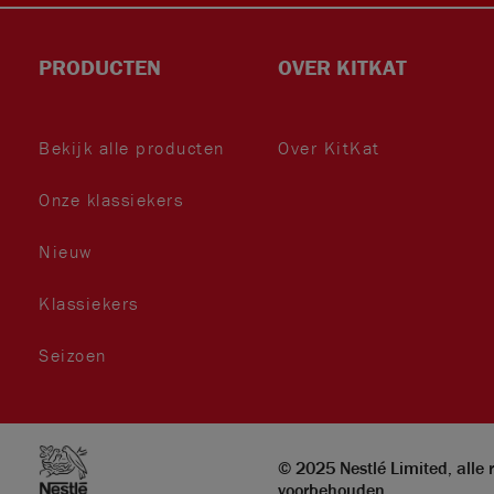
PRODUCTEN
OVER KITKAT
Bekijk alle producten
Over KitKat
Onze klassiekers
book
gra
ok
er
Nieuw
Klassiekers
Seizoen
m
© 2025 Nestlé Limited, alle 
voorbehouden