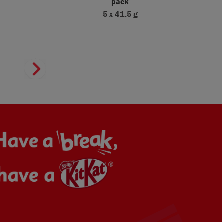
pack
5 x 41.5 g