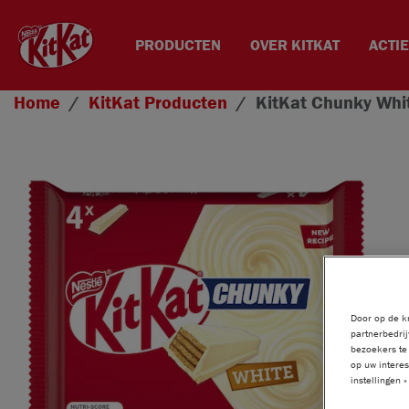
PRODUCTEN
OVER KITKAT
ACTI
Overslaan en naar de inhoud gaan
Home
KitKat
Producten
KitKat
Chunky Whit
Door op de kn
partnerbedrij
bezoekers te 
op uw interes
instellingen 