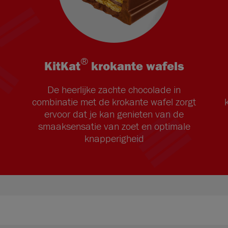
®
KitKat
krokante wafels
De heerlijke zachte chocolade in
combinatie met de krokante wafel zorgt
ervoor dat je kan genieten van de
smaaksensatie van zoet en optimale
knapperigheid