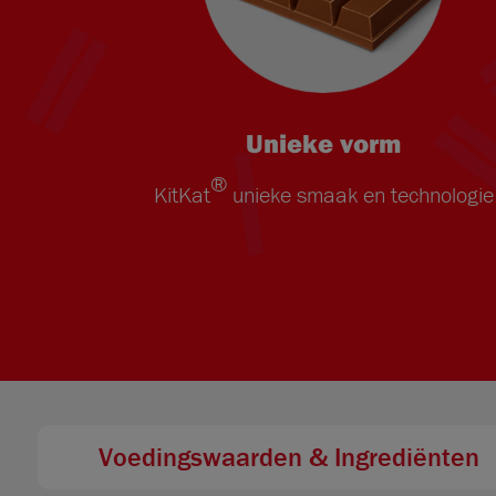
Unieke vorm
®
KitKat
unieke smaak en technologie
Voedingswaarden & Ingrediënten