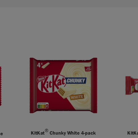
®
KitKat
Chunky White 4-pack
KitK
de