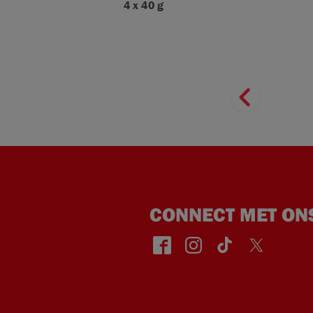
4 x 40 g
CONNECT MET ON
face
insta
TikT
Twitt