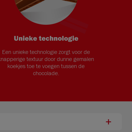
Unieke technologie
Een unieke technologie zorgt voor de
knapperige textuur door dunne gemalen
koekjes toe te voegen tussen de
chocolade.