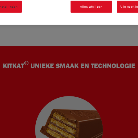
nstellingen
Alles afwijzen
Alle cooki
®
KITKAT
UNIEKE SMAAK EN TECHNOLOGIE