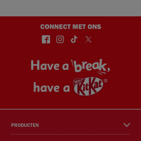
CONNECT MET ONS
face
insta
TikT
Twitt
PRODUCTEN
book
gra
ok
er