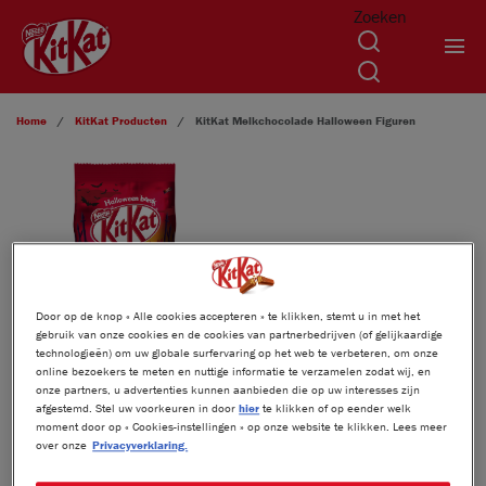
Zoeken
Overslaan en naar de inhoud gaan
Home
KitKat
Producten
KitKat
Melkchocolade Halloween Figuren
Door op de knop « Alle cookies accepteren » te klikken, stemt u in met het
gebruik van onze cookies en de cookies van partnerbedrijven (of gelijkaardige
technologieën) om uw globale surfervaring op het web te verbeteren, om onze
online bezoekers te meten en nuttige informatie te verzamelen zodat wij, en
onze partners, u advertenties kunnen aanbieden die op uw interesses zijn
afgestemd. Stel uw voorkeuren in door
hier
te klikken of op eender welk
KITKAT
MELKCHOCOLADE
®
moment door op « Cookies-instellingen » op onze website te klikken. Lees meer
HALLOWEEN FIGUREN
over onze
Privacyverklaring.