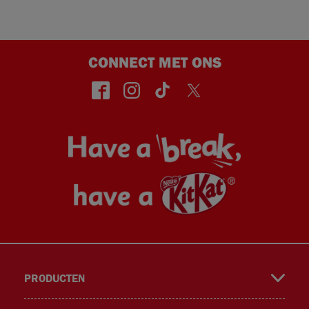
CONNECT MET ONS
face
insta
TikT
Twitt
PRODUCTEN
book
gra
ok
er