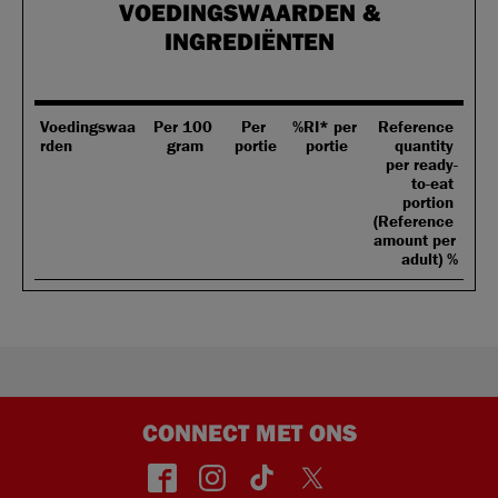
VOEDINGSWAARDEN &
INGREDIËNTEN
Voedingswaa
Per 100 
Per 
%RI* per 
Reference 
rden
gram
portie
portie
quantity 
per ready-
to-eat 
portion 
(Reference 
amount per 
adult) %
CONNECT MET ONS