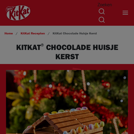
Zoeken
Overslaan en naar de inhoud gaan
Home
KitKat
Recepten
KitKat
Chocolade Huisje Kerst
KITKAT
CHOCOLADE HUISJE
®
KERST