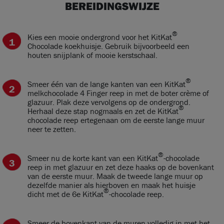
BEREIDINGSWIJZE
®
Kies een mooie ondergrond voor het KitKat
Chocolade koekhuisje. Gebruik bijvoorbeeld een
houten snijplank of mooie kerstschaal.
®
Smeer één van de lange kanten van een KitKat
melkchocolade 4 Finger reep in met de boter crème of
glazuur. Plak deze vervolgens op de ondergrond.
®
Herhaal deze stap nogmaals en zet de KitKat
chocolade reep ertegenaan om de eerste lange muur
neer te zetten.
®
Smeer nu de korte kant van een KitKat
-chocolade
reep in met glazuur en zet deze haaks op de bovenkant
van de eerste muur. Maak de tweede lange muur op
dezelfde manier als hierboven en maak het huisje
®
dicht met de 6e KitKat
-chocolade reep.
Smeer de bovenkant van de muren volledig in met het