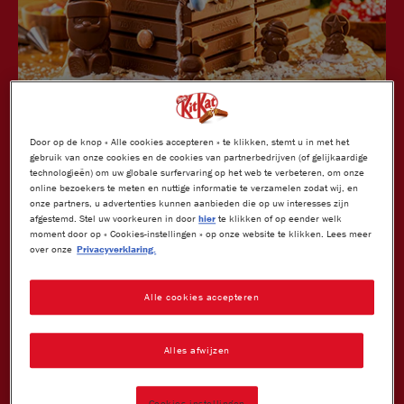
Door op de knop « Alle cookies accepteren » te klikken, stemt u in met het
gebruik van onze cookies en de cookies van partnerbedrijven (of gelijkaardige
technologieën) om uw globale surfervaring op het web te verbeteren, om onze
online bezoekers te meten en nuttige informatie te verzamelen zodat wij, en
Details
onze partners, u advertenties kunnen aanbieden die op uw interesses zijn
afgestemd. Stel uw voorkeuren in door
hier
te klikken of op eender welk
®
In dit heerlijke KitKat
koekhuisje zou iedereen wel willen
moment door op « Cookies-instellingen » op onze website te klikken. Lees meer
over onze
Privacyverklaring.
wonen! Ontdek in dit recept hoe jij deze verrukkelijke creatie
zelf maakt.
Alle cookies accepteren
10
5 Min
Makkelijk
Deel dit recept
Alles afwijzen
Cookies-instellingen