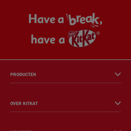
face
insta
TikT
Twitt
PRODUCTEN
book
gra
ok
er
OVER KITKAT