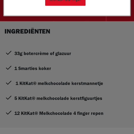
BEREIDINGSWIJZE
INGREDIËNTEN
33g botercrème of glazuur
1 Smarties koker
1 KitKat® melkchocolade kerstmannetje
5 KitKat® melkchocolade kerstfiguurtjes
12 KitKat® Melkchocolade 4 finger repen