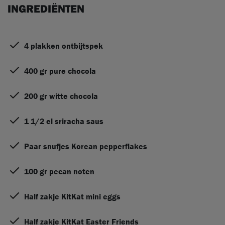
INGREDIËNTEN
4 plakken ontbijtspek
400 gr pure chocola
200 gr witte chocola
1 1/2 el sriracha saus
Paar snufjes Korean pepperflakes
100 gr pecan noten
Half zakje KitKat mini eggs
Half zakje KitKat Easter Friends