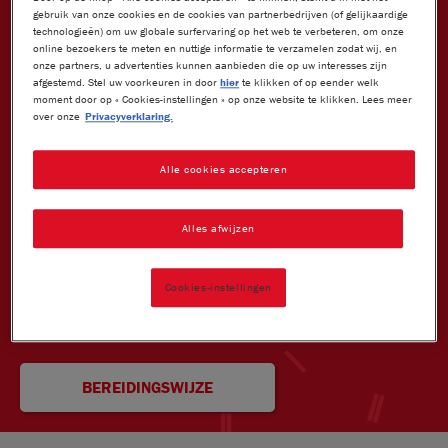
gebruik van onze cookies en de cookies van partnerbedrijven (of gelijkaardige
technologieën) om uw globale surfervaring op het web te verbeteren, om onze
online bezoekers te meten en nuttige informatie te verzamelen zodat wij, en
onze partners, u advertenties kunnen aanbieden die op uw interesses zijn
afgestemd. Stel uw voorkeuren in door
hier
te klikken of op eender welk
moment door op « Cookies-instellingen » op onze website te klikken. Lees meer
over onze
Privacyverklaring.
Alle cookies accepteren
Details
Het recept is gemaakt door Nick Toet.
Alles afwijzen
Cookies-instellingen
Deel dit recept
BEREIDINGSWIJZE