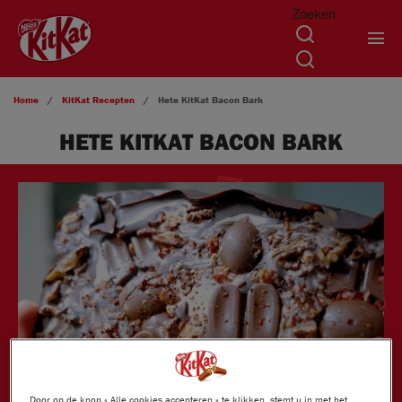
Zoeken
Overslaan en naar de inhoud gaan
Home
KitKat
Recepten
Hete KitKat Bacon Bark
HETE KITKAT BACON BARK
Door op de knop « Alle cookies accepteren » te klikken, stemt u in met het