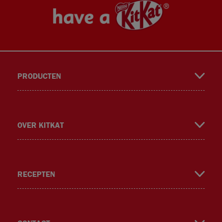
PRODUCTEN
book
gra
ok
er
OVER KITKAT
RECEPTEN
m