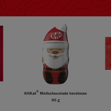
®
KitKat
Melkchocolade kerstman
85 g