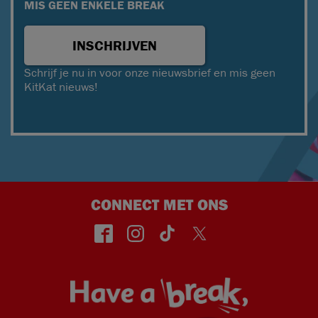
MIS GEEN ENKELE BREAK
INSCHRIJVEN
Schrijf je nu in voor onze nieuwsbrief en mis geen
KitKat nieuws!
CONNECT MET ONS
face
insta
TikT
Twitt