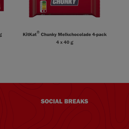
®
g
KitKat
Chunky Melkchocolade 4-pack
4 x 40 g
SOCIAL BREAKS