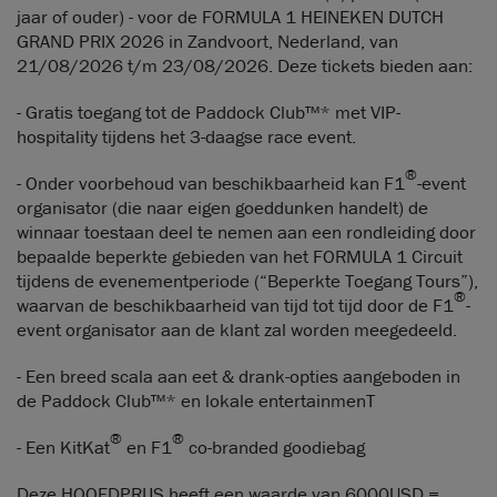
jaar of ouder) - voor de FORMULA 1 HEINEKEN DUTCH
GRAND PRIX 2026 in Zandvoort, Nederland, van
21/08/2026 t/m 23/08/2026. Deze tickets bieden aan:
- Gratis toegang tot de Paddock Club™* met VIP-
hospitality tijdens het 3-daagse race event.
®
- Onder voorbehoud van beschikbaarheid kan F1
-event
organisator (die naar eigen goeddunken handelt) de
winnaar toestaan deel te nemen aan een rondleiding door
bepaalde beperkte gebieden van het FORMULA 1 Circuit
tijdens de evenementperiode (“Beperkte Toegang Tours”),
®
waarvan de beschikbaarheid van tijd tot tijd door de F1
-
event organisator aan de klant zal worden meegedeeld.
- Een breed scala aan eet & drank-opties aangeboden in
de Paddock Club™* en lokale entertainmenT
®
®
- Een KitKat
en F1
co-branded goodiebag
Deze HOOFDPRIJS heeft een waarde van 6000USD =