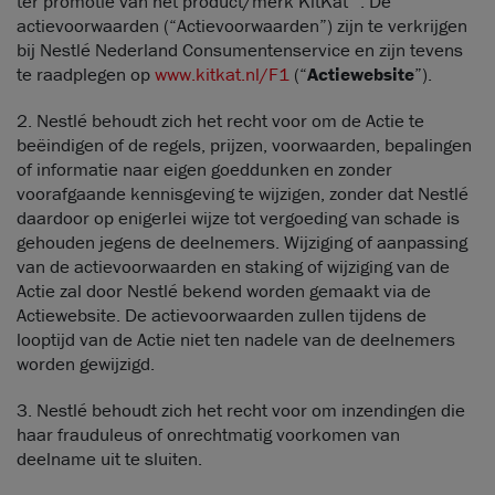
ter promotie van het product/merk KitKat
. De
actievoorwaarden (“Actievoorwaarden”) zijn te verkrijgen
bij Nestlé Nederland Consumentenservice en zijn tevens
te raadplegen op
www.kitkat.nl/F1
(“
Actiewebsite
”).
2. Nestlé behoudt zich het recht voor om de Actie te
beëindigen of de regels, prijzen, voorwaarden, bepalingen
of informatie naar eigen goeddunken en zonder
voorafgaande kennisgeving te wijzigen, zonder dat Nestlé
daardoor op enigerlei wijze tot vergoeding van schade is
gehouden jegens de deelnemers. Wijziging of aanpassing
van de actievoorwaarden en staking of wijziging van de
Actie zal door Nestlé bekend worden gemaakt via de
Actiewebsite. De actievoorwaarden zullen tijdens de
looptijd van de Actie niet ten nadele van de deelnemers
worden gewijzigd.
3. Nestlé behoudt zich het recht voor om inzendingen die
haar frauduleus of onrechtmatig voorkomen van
deelname uit te sluiten.