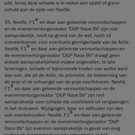
site, tenzij deze schade is te wijten aan opzet of grove
schuld aan de zijde van Nestlé.
®
35. Nestlé, F1
en daar aan gelieerde vennootschappen
en de evenementorganisator "DGP Race BV" zijn niet
aansprakelijk, noch op grond van de wet, noch uit
overeenkomst, voor eventuele gevolgschade van de Actie.
®
Nestlé, F1
en daar aan gelieerde vennootschappen en
de evenementorganisator "DGP Race BV" draagt geen
enkele aansprakelijkheid inzake ongevallen, te late
leveringen, schade of bijkomende kosten van welke aard
dan ook, die uit de Actie, de promotie, de toekenning van
de prijs of de ontvangst van de prijs voortvloeien. Nestlé,
®
F1
en daar aan gelieerde vennootschappen en de
evenementorganisator "DGP Race BV" zijn niet
aansprakelijk voor schade die voortvloeit uit vergissingen
in het drukwerk. Wijzigingen, type- en zetfouten zijn dan
®
ook voorbehouden. Nestlé, F1
en daar aan gelieerde
vennootschappen en de evenementorganisator "DGP
Race BV" zijn evenmin aansprakelijk in geval van enig
technisch mankement en/of vertragingen in het