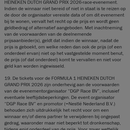
HEINEKEN DUTCH GRAND PRIX 2026-race-evenement.
Indien de winnaar niet bereid of niet in staat is te reizen op
de door de organisator vereiste data of om dit evenement
bij te wonen, vervalt het recht op de prijs en wordt geen
geldbedrag of alternatief aangeboden. Met inachtneming
van de voorwaarden van de deelnemende
prijsaanbieder(s), geldt dat indien de winnaar, nadat de
prijs is geboekt, om welke reden dan ook de prijs (of een
onderdeel ervan) niet op het vastgestelde moment benut,
de prijs (of dat onderdeel) komt te vervallen en niet voor
geld kan worden ingewisseld.
19. De tickets voor de FORMULA 1 HEINEKEN DUTCH
GRAND PRIX 2026 zijn onderhevig aan de voorwaarden
van de evenementorganisator “DGP Race BV”, inclusief
eventuele leeftijdsbeperkingen. De event organisator
“DGP Race BV” en promotor (=Nestlé Nederland B.V.)
behouden zich uitdrukkelijk het recht voor om een
winnaar en/of diens partner te verwijderen bij ongepast
gedrag, waaronder maar niet beperkt tot dronkenschap,
tijdens enig onderdeel van de prijs. Voor zover wettelijk