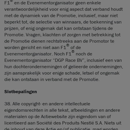
®
F1
en de Evenementorganisator geen enkele
verantwoordelijkheid voor enig aspect dat verband houdt
met de dynamiek van de Promotie, inclusief, maar niet
beperkt tot, de selectie van winnaars, de toekenning van
prijzen, of enig ongemak dat kan ontstaan tijdens de
Promotie. Vragen, klachten of zorgen met betrekking tot
de Promotie dienen rechtstreeks aan de Promotor te
®
worden gericht en niet aan F1
of de
®
Evenementorganisator. Noch F1
noch de
Evenementorganisator “DGP Race BV”, inclusief een van
hun dochterondernemingen of gelieerde ondernemingen,
zijn aansprakelijk voor enige schade, letsel of ongemak
die kan ontstaan in verband met de Promotie.
Slotbepalingen
38. Alle copyright- en andere intellectuele
eigendomsrechten in alle tekst, afbeeldingen en andere
materialen op de Actiewebsite zijn eigendom van of
licentieerd aan Société des Produits Nestlé S.A. Niets uit
de inhoud van deze Actie en/of publicatie, mag worden