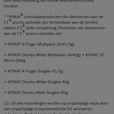
voor elke inzending het online deelnameformulier
invullen.
®
**KitKat
chocoladeproducten die deelnemen aan de
®
F1
promo activatie zijn herkenbaar aan de limited
®
edition F1
actie verpakking. Producten die deelnemen
®
aan de F1
promo activatie zijn:
• KITKAT 4 Finger Multipack (6x41,5g)
• KITKAT Chunky White Multipack (4x40g) • KITKAT 2F
Mini's 284g
• KITKAT 4 Finger Singles 41,5g
• KITKAT Chunky White Singles 40g
• KITKAT Chunky Melk Singles 40g
12. Uit alle inzendingen worden op onpartijdige wijze door
een onpartijdige computerselectie 61 winnaar(s)