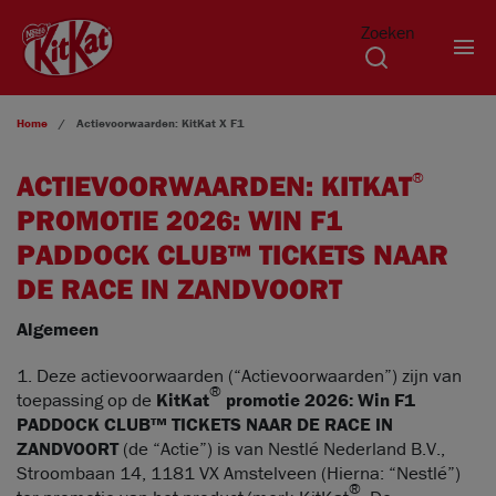
Zoeken
Overslaan en naar de inhoud gaan
Home
Actievoorwaarden: KitKat
X F1
ACTIEVOORWAARDEN: KITKAT
®
PROMOTIE 2026: WIN F1
PADDOCK CLUB™ TICKETS NAAR
DE RACE IN ZANDVOORT
Algemeen
1. Deze actievoorwaarden (“Actievoorwaarden”) zijn van
®
toepassing op de
KitKat
promotie 2026: Win F1
PADDOCK CLUB™ TICKETS NAAR DE RACE IN
ZANDVOORT
(de “Actie”) is van Nestlé Nederland B.V.,
Stroombaan 14, 1181 VX Amstelveen (Hierna: “Nestlé”)
®