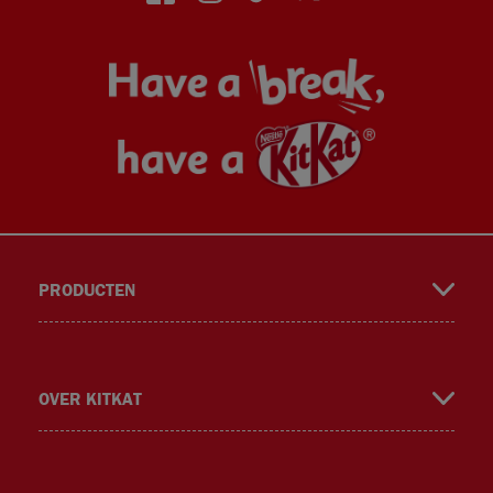
face
insta
TikT
Twitt
PRODUCTEN
book
gra
ok
er
OVER KITKAT