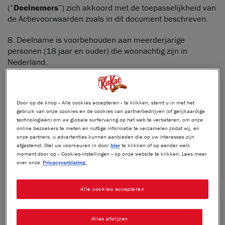
(“
Deelnemers
”) zich akkoord met de toepasselijkheid van
de Actievoorwaarden zoals in dit document beschreven.
8. Deelname is voorbehouden aan meerderjarige
personen (18 jaar en ouder) die woonachtig zijn in
Nederland.
Actieopzet
9. Deelname aan de Actie geschiedt met een
Door op de knop « Alle cookies accepteren » te klikken, stemt u in met het
gebruik van onze cookies en de cookies van partnerbedrijven (of gelijkaardige
aankoopverplichting.
technologieën) om uw globale surfervaring op het web te verbeteren, om onze
online bezoekers te meten en nuttige informatie te verzamelen zodat wij, en
10. De actieperiode loopt van 01/03/2026 (Start uur
onze partners, u advertenties kunnen aanbieden die op uw interesses zijn
afgestemd. Stel uw voorkeuren in door
hier
te klikken of op eender welk
00:00u) tot en met 31/05/2026 (Eind uur: 23:59u)
moment door op « Cookies-instellingen » op onze website te klikken. Lees meer
Inzendingen ontvangen na 31/05/2026 zullen niet meer
over onze
Privacyverklaring.
in aanmerking komen voor een prijs.
11. Om deel te nemen aan de Promotie moet de
Alle cookies accepteren
deelnemer de volgende stappen doorlopen tijdens de
Promotieperiode:
Alles afwijzen