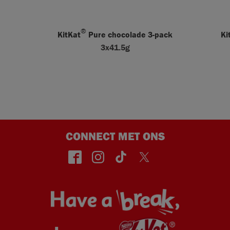
®
KitKat
Pure chocolade 3-pack
Ki
3x41.5g
CONNECT MET ONS
face
insta
TikT
Twitt