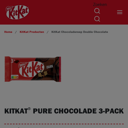
Zoeken
Overslaan en naar de inhoud gaan
Home
KitKat
Producten
KitKat
Chocoladereep Double Chocolate
KITKAT
PURE CHOCOLADE 3-PACK
®