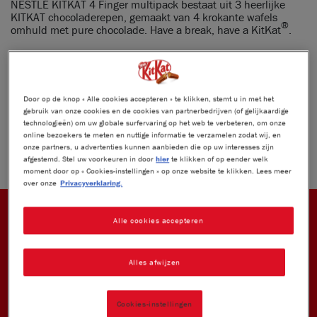
NESTLÉ KITKAT 4 Finger multipack bestaat uit 3 heerlijke
KITKAT chocoladerepen, gemaakt van 4 krokante wafels
®
omhuld met pure chocolade. Have a break, have a KitKat
.
DEEL DEZE BREAK
Door op de knop « Alle cookies accepteren » te klikken, stemt u in met het
gebruik van onze cookies en de cookies van partnerbedrijven (of gelijkaardige
Product weight:
3x41.5g
technologieën) om uw globale surfervaring op het web te verbeteren, om onze
online bezoekers te meten en nuttige informatie te verzamelen zodat wij, en
onze partners, u advertenties kunnen aanbieden die op uw interesses zijn
afgestemd. Stel uw voorkeuren in door
hier
te klikken of op eender welk
moment door op « Cookies-instellingen » op onze website te klikken. Lees meer
over onze
Privacyverklaring.
Alle cookies accepteren
®
KITKAT
UNIEKE SMAAK EN TECHNOLOGIE
Alles afwijzen
Cookies-instellingen