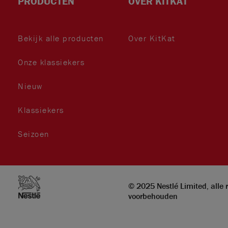
PRODUCTEN
OVER KITKAT
Bekijk alle producten
Over KitKat
Onze klassiekers
book
gra
ok
er
Nieuw
Klassiekers
Seizoen
m
© 2025 Nestlé Limited, alle 
voorbehouden