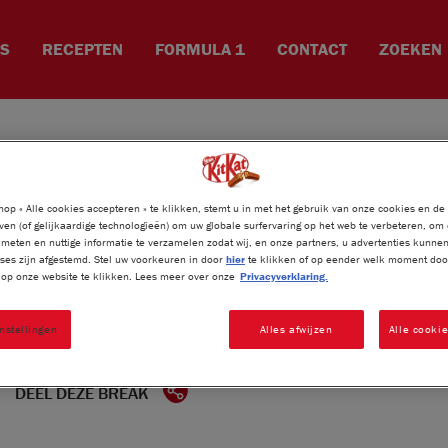
ES
RECEPTEN
FORMULA 1
CONTACT
ZOEKEN
KITKAT
4 FINGER F1
®
op « Alle cookies accepteren » te klikken, stemt u in met het gebruik van onze cookies en de
ven (of gelijkaardige technologieën) om uw globale surfervaring op het web te verbeteren, om
meten en nuttige informatie te verzamelen zodat wij, en onze partners, u advertenties kunne
ses zijn afgestemd. Stel uw voorkeuren in door
hier
te klikken of op eender welk moment door
Maak kans op F1 PADDOCK CLUB™ TICKETS voor d
» op onze website te klikken. Lees meer over onze
Privacyverklaring.
Zandvoort. Koop deze actieverpakking in je lokale
QR-code op de achterkant van de actieverpakking, 
nstellingen
Alles afwijzen
Alle cooki
gegevens in en maak kans op een unieke trip naa
mogelijk t/m 31/05.
DEEL DEZE BREAK