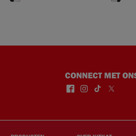
CONNECT MET ON
face
insta
TikT
Twitt