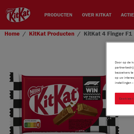
PRODUCTEN
OVER KITKAT
ACTI
Overslaan en naar de inhoud gaan
Home
KitKat
Producten
KitKat
4 Finger F1
Door op de kn
partnerbedrij
bezoekers te 
op uw interes
instellingen 
Cookies-i