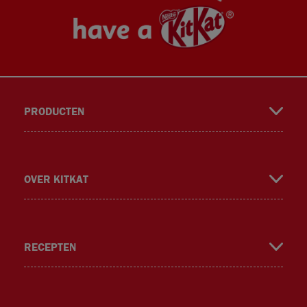
PRODUCTEN
book
gra
ok
er
OVER KITKAT
RECEPTEN
m