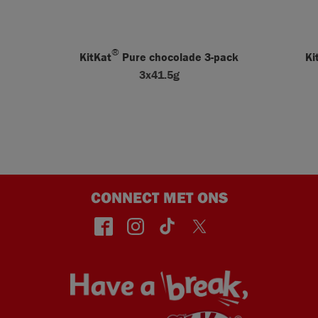
®
KitKat
Pure chocolade 3-pack
Ki
3x41.5g
CONNECT MET ONS
face
insta
TikT
Twitt