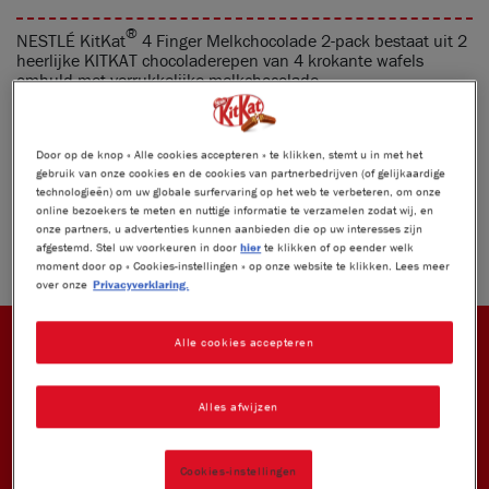
®
NESTLÉ KitKat
4 Finger Melkchocolade 2-pack bestaat uit 2
heerlijke KITKAT chocoladerepen van 4 krokante wafels
omhuld met verrukkelijke melkchocolade.
DEEL DEZE BREAK
Door op de knop « Alle cookies accepteren » te klikken, stemt u in met het
gebruik van onze cookies en de cookies van partnerbedrijven (of gelijkaardige
technologieën) om uw globale surfervaring op het web te verbeteren, om onze
Product weight:
2 x 41.5 g
online bezoekers te meten en nuttige informatie te verzamelen zodat wij, en
onze partners, u advertenties kunnen aanbieden die op uw interesses zijn
afgestemd. Stel uw voorkeuren in door
hier
te klikken of op eender welk
moment door op « Cookies-instellingen » op onze website te klikken. Lees meer
over onze
Privacyverklaring.
Alle cookies accepteren
®
KITKAT
UNIEKE SMAAK EN TECHNOLOGIE
Alles afwijzen
Cookies-instellingen