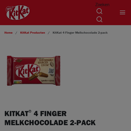
Zoeken
Overslaan en naar de inhoud gaan
Home
KitKat
Producten
KitKat
4 Finger Melkchocolade 2-pack
KITKAT
4 FINGER
®
MELKCHOCOLADE 2-PACK