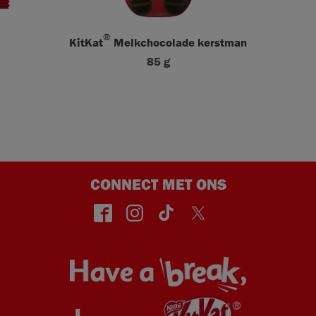
®
KitKat
Melkchocolade kerstman
85 g
CONNECT MET ONS
face
insta
TikT
Twitt