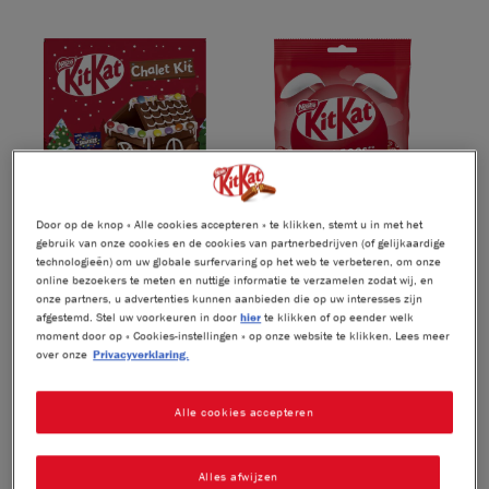
Door op de knop « Alle cookies accepteren » te klikken, stemt u in met het
gebruik van onze cookies en de cookies van partnerbedrijven (of gelijkaardige
®
®
KitKat
Melkchocolade
KitKat
Melkchocolade
technologieën) om uw globale surfervaring op het web te verbeteren, om onze
kerstpakket
paaseieren zoektocht
online bezoekers te meten en nuttige informatie te verzamelen zodat wij, en
onze partners, u advertenties kunnen aanbieden die op uw interesses zijn
461,2g
afgestemd. Stel uw voorkeuren in door
hier
te klikken of op eender welk
moment door op « Cookies-instellingen » op onze website te klikken. Lees meer
over onze
Privacyverklaring.
Alle cookies accepteren
Alles afwijzen