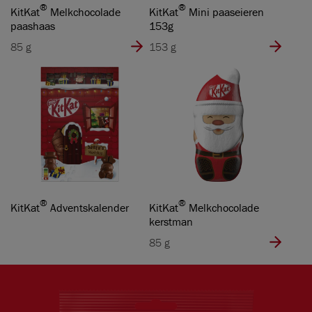
®
®
KitKat
Melkchocolade
KitKat
Mini paaseieren
paashaas
153g
85 g
153 g
®
®
KitKat
Adventskalender
KitKat
Melkchocolade
kerstman
85 g