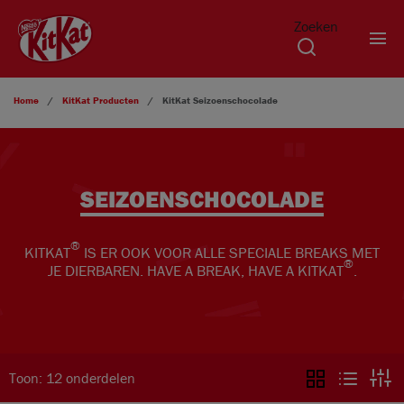
Zoeken
Overslaan en naar de inhoud gaan
Home
KitKat
Producten
KitKat
Seizoenschocolade
SEIZOENSCHOCOLADE
®
KITKAT
IS ER OOK VOOR ALLE SPECIALE BREAKS MET
®
JE DIERBAREN. HAVE A BREAK, HAVE A KITKAT
.
Toon: 12 onderdelen