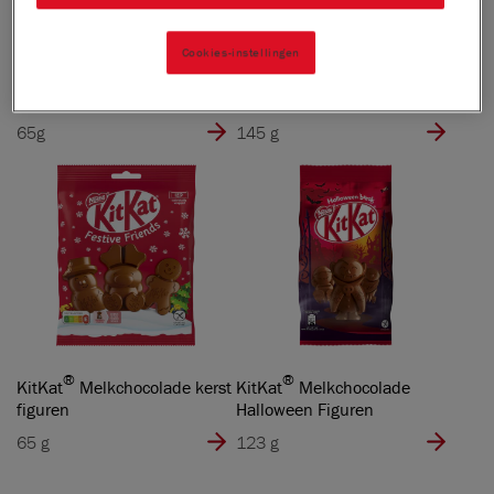
Cookies-instellingen
®
®
KitKat
Melkchocolade
KitKat
Melkchocolade
paasfiguren
kerstman 5-pack
65g
145 g
®
®
KitKat
Melkchocolade kerst
KitKat
Melkchocolade
figuren
Halloween Figuren
65 g
123 g