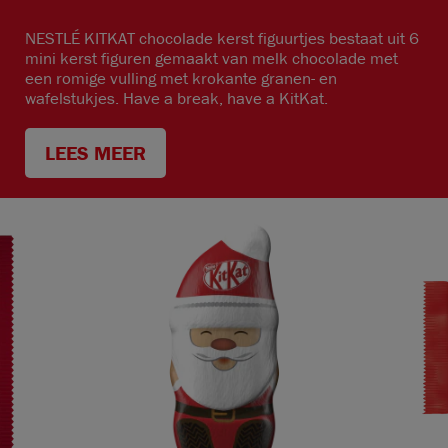
NESTLÉ KITKAT chocolade kerst figuurtjes bestaat uit 6
mini kerst figuren gemaakt van melk chocolade met
een romige vulling met krokante granen- en
wafelstukjes. Have a break, have a KitKat.
LEES MEER